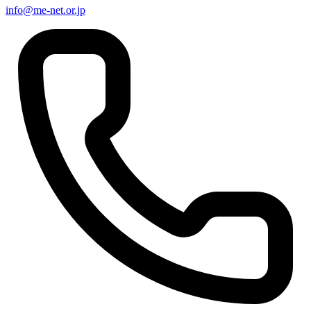
info@me-net.or.jp