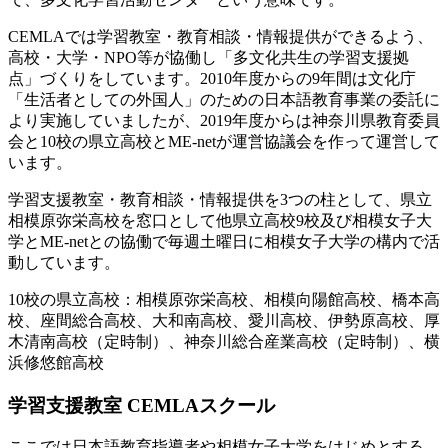
CEMLAでは学習教室・教育相談・情報提供ができるよう、
高校・大学・NPO等が協働し「多文化共生の学習支援拠
点」づくりをしています。2010年度からの9年間は文化庁
「生活者としての外国人」のための日本語教育事業の委託に
より実施していましたが、2019年度からは神奈川県教育委員
会と10校の県立高校とME-netが運営協議会を作って運営して
います。
学習支援教室・教育相談・情報提供を3つの柱として、県立
相模原弥栄高校を窓口として他県立高校9校及び相模女子大
学とME-netとの協働で毎週土曜日に相模女子大学の構内で活
動しています。
10校の県立高校：
相模原弥栄高校、相模向陽館高校、橋本高
校、座間総合高校、大和南高校、愛川高校、伊勢原高校、厚
木清南高校（定時制）、神奈川総合産業高校（定時制）、横
浜修悠館高校
学習支援教室 CEMLAスクール
ここでは日本語教育指導者や相模女子大学をはじめとする