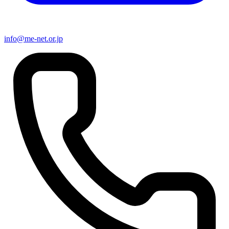
info@me-net.or.jp